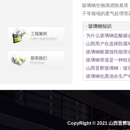
玻璃钢生物滴虑除臭塔
子等领域的废气处理塔
· 玻璃钢知识
·
为什么玻璃钢盐酸罐
·
山西用户在选择防腐
·
玻璃钢耐腐蚀性能突
·
玻璃钢管道是一种轻
·
山西晋辉玻璃钢：玻
·
玻璃钢化粪池在生产
CopyRight © 2021
山西晋辉